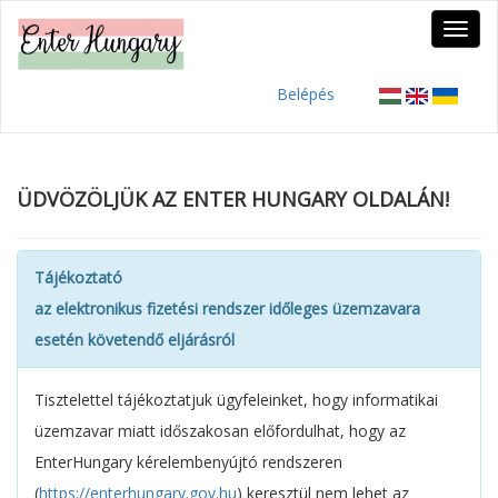
Belépés
ÜDVÖZÖLJÜK AZ ENTER HUNGARY OLDALÁN!
Tájékoztató
az elektronikus fizetési rendszer időleges üzemzavara
esetén követendő eljárásról
Tisztelettel tájékoztatjuk ügyfeleinket, hogy informatikai
üzemzavar miatt időszakosan előfordulhat, hogy az
EnterHungary kérelembenyújtó rendszeren
(
https://enterhungary.gov.hu
) keresztül nem lehet az