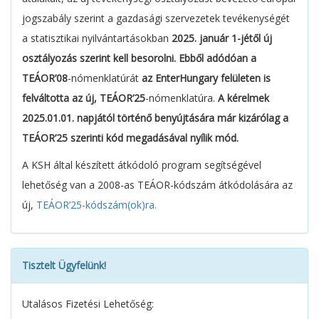
jogszabály szerint a gazdasági szervezetek tevékenységét
a statisztikai nyilvántartásokban
2025. január 1-jétől új
osztályozás szerint kell besorolni. Ebből adódóan a
TEÁOR’08
-nómenklatúrát
az EnterHungary felületen is
felváltotta az új, TEÁOR’25
-nómenklatúra.
A kérelmek
2025.01.01. napjától történő benyújtására már kizárólag a
TEÁOR’25 szerinti kód megadásával nyílik mód.
A KSH által készített átkódoló program segítségével
lehetőség van a 2008-as TEÁOR-kódszám átkódolására az
új,
TEÁOR’25-kódszám(ok)ra.
Tisztelt Ügyfelünk!
Utalásos Fizetési Lehetőség: