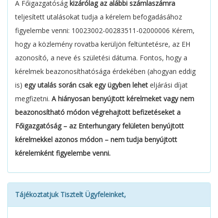
A Főigazgatóság
kizárólag az alábbi számlaszámra
teljesített utalásokat tudja a kérelem befogadásához
figyelembe venni: 10023002-00283511-02000006 Kérem,
hogy a közlemény rovatba kerüljön feltüntetésre, az EH
azonosító, a neve és születési dátuma. Fontos, hogy a
kérelmek beazonosíthatósága érdekében (ahogyan eddig
is)
egy utalás során csak egy ügyben lehet
eljárási díjat
megfizetni.
A hiányosan benyújtott kérelmeket vagy nem
beazonosítható módon végrehajtott befizetéseket a
Főigazgatóság – az Enterhungary felületen benyújtott
kérelmekkel azonos módon – nem tudja benyújtott
kérelemként figyelembe venni.
Tájékoztatjuk Tisztelt Ügyfeleinket,