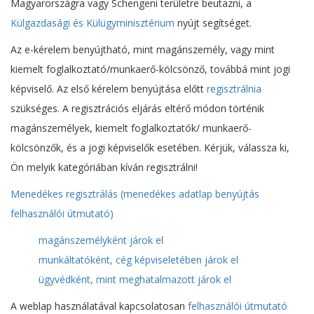
Magyarországra vagy Schengeni területre beutazni, a
Külgazdasági és Külügyminisztérium
nyújt segítséget.
Az e-kérelem benyújtható, mint magánszemély, vagy mint
kiemelt foglalkoztató/munkaerő-kölcsönző, továbbá mint jogi
képviselő. Az első kérelem benyújtása előtt
regisztrálnia
szükséges. A regisztrációs eljárás eltérő módon történik
magánszemélyek, kiemelt foglalkoztatók/ munkaerő-
kölcsönzők, és a jogi képviselők esetében. Kérjük, válassza ki,
Ön melyik kategóriában kíván regisztrálni!
Menedékes regisztrálás
(menedékes adatlap benyújtás
felhasználói útmutató)
magánszemélyként járok el
munkáltatóként, cég képviseletében járok el
ügyvédként, mint meghatalmazott járok el
A weblap használatával kapcsolatosan
felhasználói útmutató