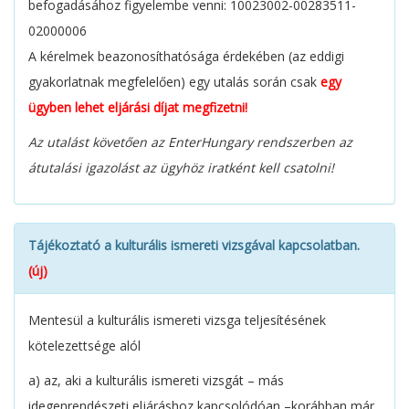
befogadásához figyelembe venni: 10023002-00283511-
02000006
A kérelmek beazonosíthatósága érdekében (az eddigi
gyakorlatnak megfelelően) egy utalás során csak
egy
ügyben lehet eljárási díjat megfizetni!
Az utalást követően az EnterHungary rendszerben az
átutalási igazolást az ügyhöz iratként kell csatolni!
Tájékoztató a kulturális ismereti vizsgával kapcsolatban.
(új)
Mentesül a kulturális ismereti vizsga teljesítésének
kötelezettsége alól
a) az, aki a kulturális ismereti vizsgát – más
idegenrendészeti eljáráshoz kapcsolódóan –korábban már