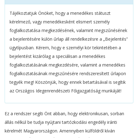
Tájékoztatjuk Önöket, hogy a menedékes státuszt
kérelmező, vagy menedékesként elismert személy
foglalkoztatása megkezdésének, valamint megszűnésének
a bejelentésére külön űrlap áll rendelkezésre a „Bejelentés”
ügytípusban. Kérem, hogy e személyi kör tekintetében a
bejelentést kizárólag a speciálisan a menedékes
foglalkoztatásának megkezdésére, valamint a menedékes
foglalkoztatásának megszűnésére rendszeresített űrlapon
tegyék meg! Köszönjük, hogy ennek betartásával is segítik
az Országos Idegenrendészeti Főigazgatóság munkáját!
Ez a rendszer segíti Önt abban, hogy elektronikusan, sorban
állás nélkül be tudja nyújtani tartózkodási engedély iránti
kérelmét Magyarországon. Amennyiben külföldről kíván