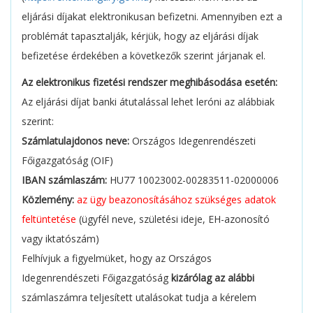
eljárási díjakat elektronikusan befizetni. Amennyiben ezt a
problémát tapasztalják, kérjük, hogy az eljárási díjak
befizetése érdekében a következők szerint járjanak el.
Az elektronikus fizetési rendszer meghibásodása esetén:
Az eljárási díjat banki átutalással lehet leróni az alábbiak
szerint:
Számlatulajdonos neve:
Országos Idegenrendészeti
Főigazgatóság (OIF)
IBAN számlaszám:
HU77 10023002-00283511-02000006
Közlemény:
az ügy beazonosításához szükséges adatok
feltüntetése
(ügyfél neve, születési ideje, EH-azonosító
vagy iktatószám)
Felhívjuk a figyelmüket, hogy az Országos
Idegenrendészeti Főigazgatóság
kizárólag az alábbi
számlaszámra teljesített utalásokat tudja a kérelem