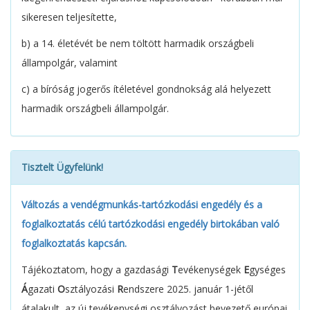
sikeresen teljesítette,
b) a 14. életévét be nem töltött harmadik országbeli
állampolgár, valamint
c) a bíróság jogerős ítéletével gondnokság alá helyezett
harmadik országbeli állampolgár.
Tisztelt Ügyfelünk!
Változás a vendégmunkás-tartózkodási engedély és a
foglalkoztatás célú tartózkodási engedély birtokában való
foglalkoztatás kapcsán.
Tájékoztatom, hogy a gazdasági
T
evékenységek
E
gységes
Á
gazati
O
sztályozási
R
endszere 2025. január 1-jétől
átalakult, az új tevékenységi osztályozást bevezető európai